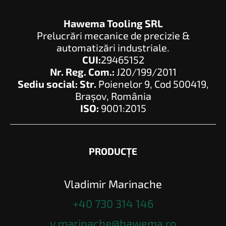
Hawema Tooling SRL
Prelucrări mecanice de precizie &
automatizări industriale.
CUI:
29465152
Nr. Reg. Com.:
J20/199/2011
Sediu social: Str.
Poienelor 9, Cod 500419,
Brașov, România
ISO:
9001:2015
PRODUCȚE
Vladimir Marinache
+40 730 314 146
v.marinache@hawema.ro