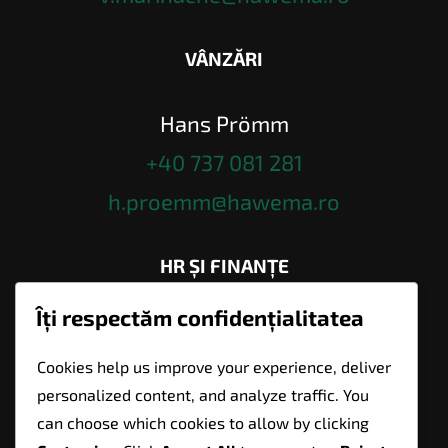
VÂNZĂRI
Hans Prömm
+40 737 081 281
h.proemm@hawema.ro
HR ȘI FINANȚE
Îți respectăm confidențialitatea
Gabriela Hobu
+40 746 115 836
Cookies help us improve your experience, deliver
personalized content, and analyze traffic. You
g.hobu@hawema.ro
can choose which cookies to allow by clicking