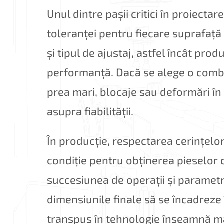
Unul dintre pașii critici în proiect
toleranței pentru fiecare suprafață
și tipul de ajustaj, astfel încât pro
performanță. Dacă se alege o combin
prea mari, blocaje sau deformări în
asupra fiabilității.
În producție, respectarea cerințelo
condiție pentru obținerea pieselor 
succesiunea de operații și parametri
dimensiunile finale să se încadreze 
transpus în tehnologie înseamnă mai