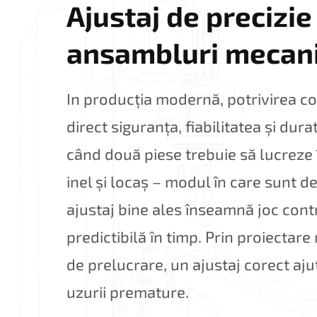
Ajustaj de precizie
ansambluri mecan
In producția modernă, potrivirea c
direct siguranța, fiabilitatea și dur
când două piese trebuie să lucreze 
inel și locaș – modul în care sunt d
ajustaj bine ales înseamnă joc cont
predictibilă în timp. Prin proiectare
de prelucrare, un ajustaj corect ajută
uzurii premature.