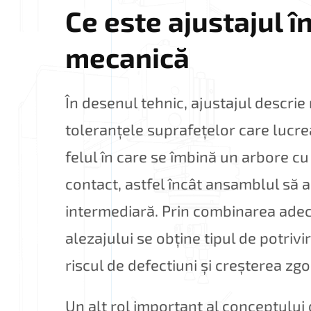
Ce este ajustajul î
mecanică
În desenul tehnic, ajustajul descrie
toleranțele suprafețelor care lucr
felul în care se îmbină un arbore c
contact, astfel încât ansamblul să a
intermediară. Prin combinarea adecv
alezajului se obține tipul de potrivir
riscul de defectiuni și creșterea zg
Un alt rol important al conceptului