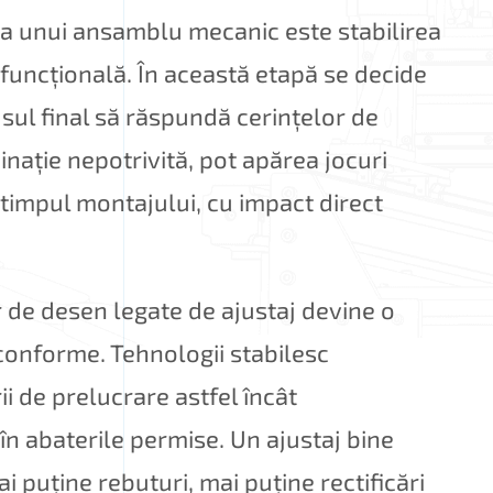
area unui ansamblu mecanic este stabilirea
 funcțională. În această etapă se decide
dusul final să răspundă cerințelor de
ație nepotrivită, pot apărea jocuri
 timpul montajului, cu impact direct
r de desen legate de ajustaj devine o
conforme. Tehnologii stabilesc
i de prelucrare astfel încât
în abaterile permise. Un ajustaj bine
 puține rebuturi, mai puține rectificări