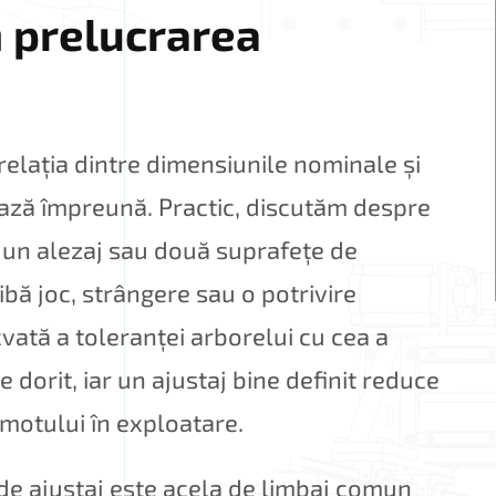
n prelucrarea
 relația dintre dimensiunile nominale și
ează împreună. Practic, discutăm despre
u un alezaj sau două suprafețe de
ibă joc, strângere sau o potrivire
ată a toleranței arborelui cu cea a
e dorit, iar un ajustaj bine definit reduce
omotului în exploatare.
 de ajustaj este acela de limbaj comun