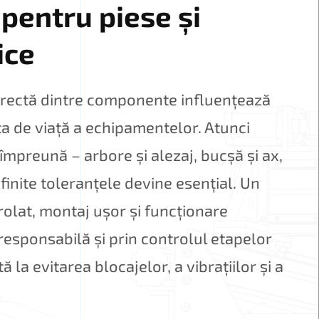
 pentru piese și
ice
orectă dintre componente influențează
ata de viață a echipamentelor. Atunci
împreună – arbore și alezaj, bucșă și ax,
efinite toleranțele devine esențial. Un
rolat, montaj ușor și funcționare
 responsabilă și prin controlul etapelor
 la evitarea blocajelor, a vibrațiilor și a