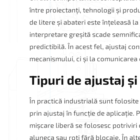
între proiectanți, tehnologii și pro
de litere și abateri este înțeleasă la
interpretare greșită scade semnifica
predictibilă. În acest fel, ajustaj c
mecanismului, ci și la comunicarea c
Tipuri de ajustaj ș
În practică industrială sunt folosite 
prin ajustaj în funcție de aplicație.
mișcare liberă se folosesc potriviri 
aluneca sau roti fără blocaje. În alte